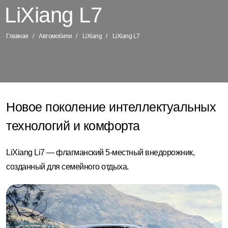
LiXiang L7
Главная
Автомобили
LiXiang
LiXiang L7
Новое поколение интеллектуальных
технологий и комфорта
LiXiang Li7 — флагманский 5-местный внедорожник,
созданный для семейного отдыха.