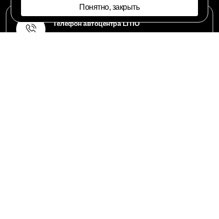
Понятно, закрыть
Телефон автоцентра LITIO
+375 (29) 584-0000
Электронная почта
info@litio.by
Адрес автоцентр LITIO
Минск, ул.Рудобельская 3 , пом.28
ТЦ GreenTime
Яндекс.Навигатор